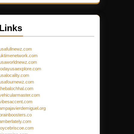
Links
usafullnewz.com
uktimenetwork.com
usaworldnewz.com
todayusaexplore.com
usalocality.com
usafournewz.com
thebalochhal.com
vehicularmaster.com
vibesaccent.com
ampajavierdemiguel.org
brainboosters.co
amberlately.com
joycebriscoe.com