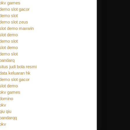
pkv games
demo slot gacor
demo slot
demo slot zeus
slot demo maxwin
slot demo
demo slot
slot demo
demo slot
bandarq
situs judi bola resmi
data keluaran hk
demo slot gacor
slot demo
pkv games
domino
pkv
qiu qiu
bandarqq
pkv