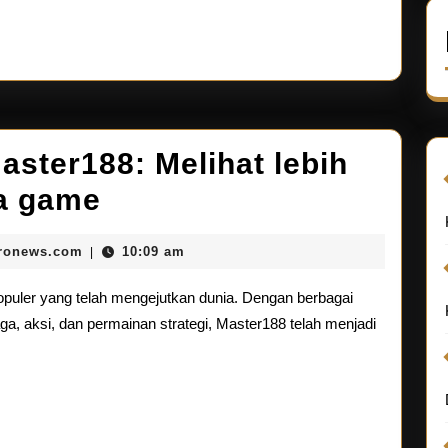
Kemiskinan
Global
Master188: Melihat lebih
Inside
a game
the
admin@usamicronews.com
ronews.com
10:09 am
|
World
opuler yang telah mengejutkan dunia. Dengan berbagai
of
a, aksi, dan permainan strategi, Master188 telah menjadi
Master188:
Melihat
lebih