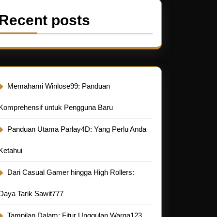
Recent posts
Memahami Winlose99: Panduan
Komprehensif untuk Pengguna Baru
Panduan Utama Parlay4D: Yang Perlu Anda
Ketahui
Dari Casual Gamer hingga High Rollers:
Daya Tarik Sawit777
Tampilan Dalam: Fitur Unggulan Warga123