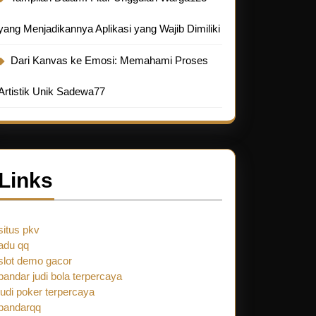
yang Menjadikannya Aplikasi yang Wajib Dimiliki
Dari Kanvas ke Emosi: Memahami Proses
Artistik Unik Sadewa77
Links
situs pkv
adu qq
slot demo gacor
bandar judi bola terpercaya
judi poker terpercaya
bandarqq