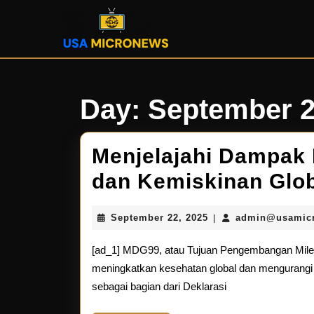
Skip
to
content
Skip
to
content
Day:
September 2
Menjelajahi Dampak
dan Kemiskinan Glo
September
September 22, 2025
admin@usamic
|
22,
2025
[ad_1] MDG99, atau Tujuan Pengembangan Mileniu
meningkatkan kesehatan global dan mengurangi 
sebagai bagian dari Deklarasi