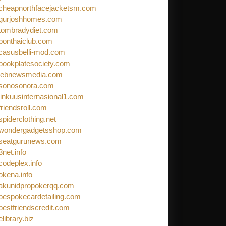
cheapnorthfacejacketsm.com
gurjoshhomes.com
tombradydiet.com
bonthaiclub.com
casusbelli-mod.com
bookplatesociety.com
lebnewsmedia.com
sonosonora.com
linkuusinternasional1.com
friendsroll.com
spiderclothing.net
wondergadgetsshop.com
seatgurunews.com
3net.info
codeplex.info
okena.info
akunidpropokerqq.com
bespokecardetailing.com
bestfriendscredit.com
elibrary.biz