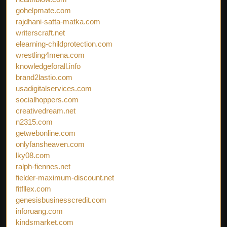
gohelpmate.com
rajdhani-satta-matka.com
writerscraft.net
elearning-childprotection.com
wrestling4mena.com
knowledgeforall.info
brand2lastio.com
usadigitalservices.com
socialhoppers.com
creativedream.net
n2315.com
getwebonline.com
onlyfansheaven.com
lky08.com
ralph-fiennes.net
fielder-maximum-discount.net
fitfllex.com
genesisbusinesscredit.com
inforuang.com
kindsmarket.com