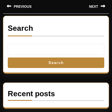
Post
PREVIOUS
NEXT
navigation
Previous
Next
post:
post:
Search
Search
Recent posts