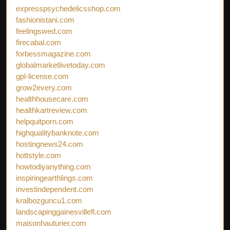
expresspsychedelicsshop.com
fashionistani.com
feelingswed.com
firecabal.com
forbessmagazine.com
globalmarketlivetoday.com
gpl-license.com
grow2every.com
healthhousecare.com
healthkartreview.com
helpquitporn.com
highqualitybanknote.com
hostingnews24.com
hottstyle.com
howtodiyanything.com
inspiringearthlings.com
investindependent.com
kralbozguncu1.com
landscapinggainesvillefl.com
maisonhauturier.com