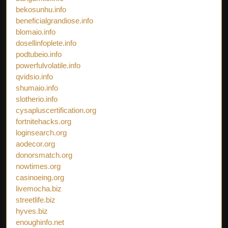
bekosunhu.info
beneficialgrandiose.info
blomaio.info
dosellinfoplete.info
podtubeio.info
powerfulvolatile.info
qvidsio.info
shumaio.info
slotherio.info
cysapluscertification.org
fortnitehacks.org
loginsearch.org
aodecor.org
donorsmatch.org
nowtimes.org
casinoeing.org
livemocha.biz
streetlife.biz
hyves.biz
enoughinfo.net