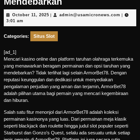
Mendebarkan
October
admin@u
October 11, 2025
admin@usamicronews.com
|
|
11,
3:01 am
2025
Categories:
Situs Slot
[ad_1]
Mencari kasino online dan platform taruhan olahraga terkemuka
yang menawarkan beragam permainan dan opsi taruhan yang
mendebarkan? Tidak terlihat lagi selain ArmorBet78. Dengan
reputasi keunggulan dan dedikasi untuk menyediakan
pengalaman perjudian yang aman dan terjamin, ArmorBet78
adalah pilihan utama bagi pemain yang mencari kegembiraan
dan hiburan.
Salah satu fitur menonjol dari ArmorBet78 adalah koleksi
permainan kasinonya yang luas. Dari permainan meja klasik
seperti blackjack dan roulette hingga judul slot populer seperti
Starburst dan Gonzo’s Quest, selalu ada sesuatu untuk setiap
jenis pemain di ArmorBet78. Platform ini juga secara rutin