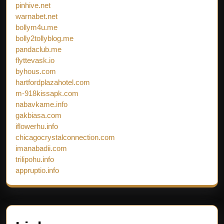
pinhive.net
warnabet.net
bollym4u.me
bolly2tollyblog.me
pandaclub.me
flyttevask.io
byhous.com
hartfordplazahotel.com
m-918kissapk.com
nabavkame.info
gakbiasa.com
iflowerhu.info
chicagocrystalconnection.com
imanabadii.com
trilipohu.info
appruptio.info