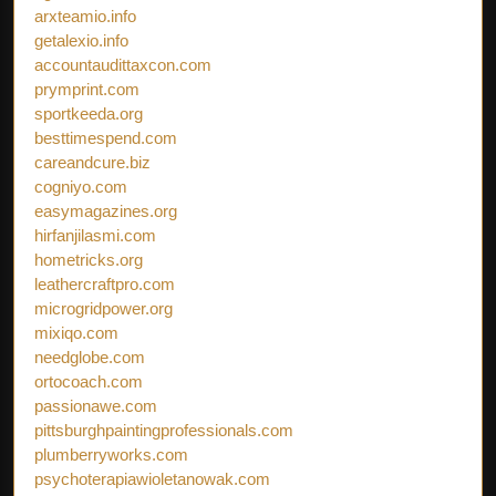
arxteamio.info
getalexio.info
accountaudittaxcon.com
prymprint.com
sportkeeda.org
besttimespend.com
careandcure.biz
cogniyo.com
easymagazines.org
hirfanjilasmi.com
hometricks.org
leathercraftpro.com
microgridpower.org
mixiqo.com
needglobe.com
ortocoach.com
passionawe.com
pittsburghpaintingprofessionals.com
plumberryworks.com
psychoterapiawioletanowak.com