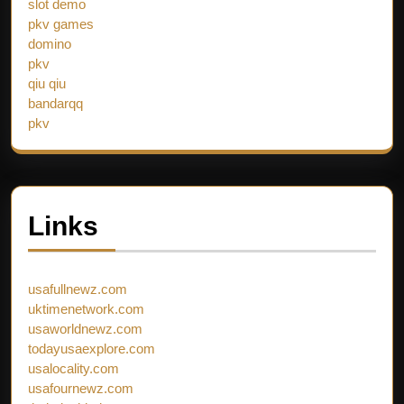
slot demo
pkv games
domino
pkv
qiu qiu
bandarqq
pkv
Links
usafullnewz.com
uktimenetwork.com
usaworldnewz.com
todayusaexplore.com
usalocality.com
usafournewz.com