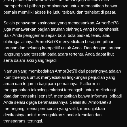
memperbarui pilihan permainannya untuk memastikan bahwa
pemain memiliki akses ke judul terbaru dan terhebat di pasar.
Selain penawaran kasinonya yang mengesankan, ArmorBet78
juga menawarkan bagian taruhan olahraga yang komprehensif.
Baik Anda penggemar sepak bola, bola basket, tenis, atau
olahraga lainnya, ArmorBet78 menyediakan beragam pilihan
taruhan dan peluang kompetitif untuk Anda. Dan dengan taruhan
langsung yang tersedia pada acara tertentu, Anda dapat ikut
serta dalam aksi yang terjadi.
Namun yang membedakan ArmorBet78 dari pesaingnya adalah
komitmennya untuk menyediakan lingkungan perjudian yang
aman dan terjamin bagi para pemainnya. Platform ini
menggunakan teknologi enkripsi tercanggih untuk melindungi
data dan transaksi sensitif, memastikan bahwa informasi pribadi
Anda selalu dijaga kerahasiaannya. Selain itu, ArmorBet78
memegang lisensi permainan yang valid, menunjukkan
dedikasinya untuk menegakkan standar keadilan dan
transparansi tertinggi.