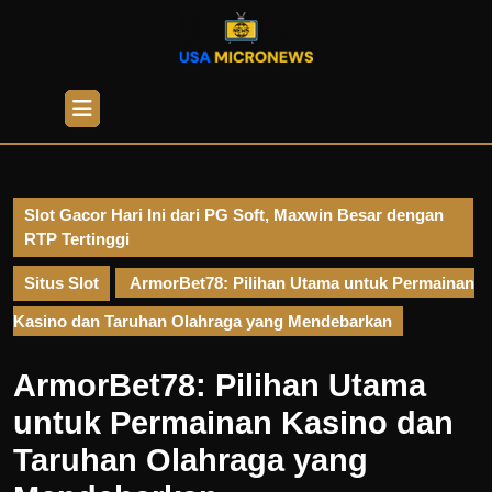
Skip
to
content
Skip
Open
to
Button
content
Slot Gacor Hari Ini dari PG Soft, Maxwin Besar dengan
RTP Tertinggi
Situs Slot
ArmorBet78: Pilihan Utama untuk Permainan
Kasino dan Taruhan Olahraga yang Mendebarkan
ArmorBet78: Pilihan Utama
untuk Permainan Kasino dan
Taruhan Olahraga yang