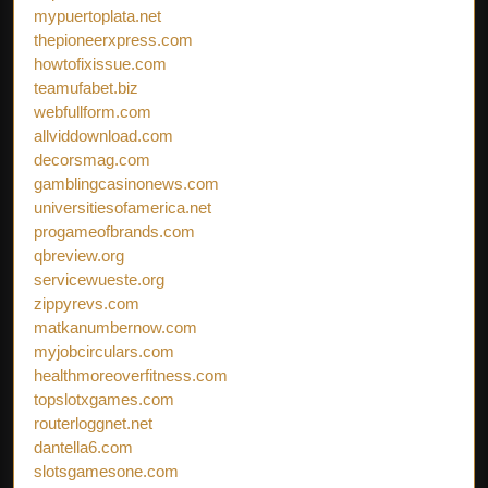
mypuertoplata.net
thepioneerxpress.com
howtofixissue.com
teamufabet.biz
webfullform.com
allviddownload.com
decorsmag.com
gamblingcasinonews.com
universitiesofamerica.net
progameofbrands.com
qbreview.org
servicewueste.org
zippyrevs.com
matkanumbernow.com
myjobcirculars.com
healthmoreoverfitness.com
topslotxgames.com
routerloggnet.net
dantella6.com
slotsgamesone.com