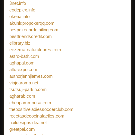
3net.info
codeplex.info
okena.info
akunidpropokerqq.com
bespokecardetailing.com
bestfriendscredit.com
elibrary.biz
eczema-naturalcures.com
astro-bath.com
aghapal.com
altu-expo.com
authorjennijames.com
viajearoma.net
tsutsuji-parkin.com
agharab.com
cheapammousa.com
thepositiveladiessoccerclub.com
recetasdecocinafaciles.com
naildesignsidea.net
greatpai.com