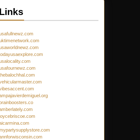
Links
usafullnewz.com
uktimenetwork.com
usaworldnewz.com
todayusaexplore.com
usalocality.com
usafournewz.com
thebalochhal.com
vehicularmaster.com
vibesaccent.com
ampajavierdemiguel.org
brainboosters.co
amberlately.com
joycebriscoe.com
aicarmina.com
mypartysupplystore.com
annforwisconsin.com