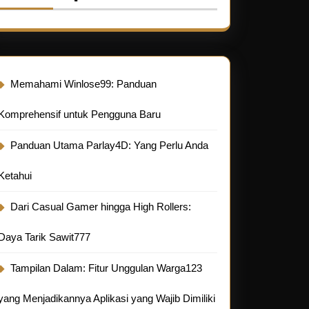
Memahami Winlose99: Panduan
Komprehensif untuk Pengguna Baru
Panduan Utama Parlay4D: Yang Perlu Anda
Ketahui
Dari Casual Gamer hingga High Rollers:
Daya Tarik Sawit777
Tampilan Dalam: Fitur Unggulan Warga123
yang Menjadikannya Aplikasi yang Wajib Dimiliki