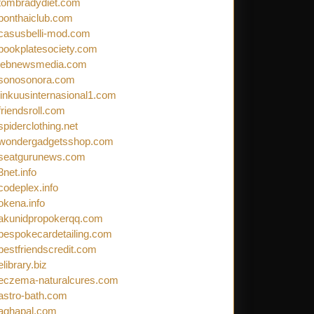
tombradydiet.com
bonthaiclub.com
casusbelli-mod.com
bookplatesociety.com
lebnewsmedia.com
sonosonora.com
linkuusinternasional1.com
friendsroll.com
spiderclothing.net
wondergadgetsshop.com
seatgurunews.com
3net.info
codeplex.info
okena.info
akunidpropokerqq.com
bespokecardetailing.com
bestfriendscredit.com
elibrary.biz
eczema-naturalcures.com
astro-bath.com
aghapal.com