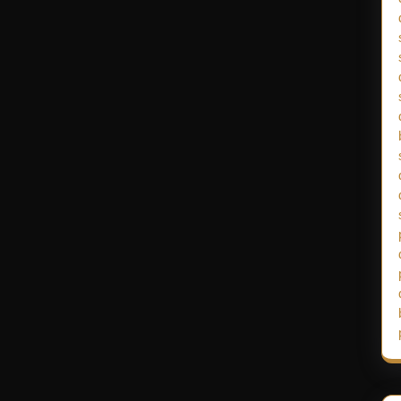
post: