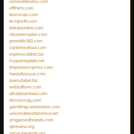
vsmsnetworks.com
offthem.com
ibommatv.com
techporfit.com
bekasionline.com
nbusinessplan.com
greenlife360.com
cantshoutitout.com
expressufabet.biz
mypuertoplata.net
thepioneerxpress.com
howtofixissue.com
teamufabet.biz
webfullform.com
allviddownload.com
decorsmag.com
gamblingcasinonews.com
universitiesofamerica.net
progameofbrands.com
qbreview.org
servicewueste.org