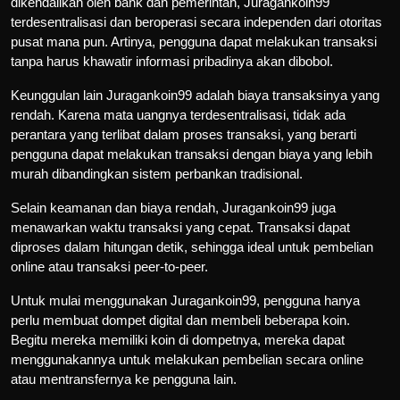
dikendalikan oleh bank dan pemerintah, Juragankoin99
terdesentralisasi dan beroperasi secara independen dari otoritas
pusat mana pun. Artinya, pengguna dapat melakukan transaksi
tanpa harus khawatir informasi pribadinya akan dibobol.
Keunggulan lain Juragankoin99 adalah biaya transaksinya yang
rendah. Karena mata uangnya terdesentralisasi, tidak ada
perantara yang terlibat dalam proses transaksi, yang berarti
pengguna dapat melakukan transaksi dengan biaya yang lebih
murah dibandingkan sistem perbankan tradisional.
Selain keamanan dan biaya rendah, Juragankoin99 juga
menawarkan waktu transaksi yang cepat. Transaksi dapat
diproses dalam hitungan detik, sehingga ideal untuk pembelian
online atau transaksi peer-to-peer.
Untuk mulai menggunakan Juragankoin99, pengguna hanya
perlu membuat dompet digital dan membeli beberapa koin.
Begitu mereka memiliki koin di dompetnya, mereka dapat
menggunakannya untuk melakukan pembelian secara online
atau mentransfernya ke pengguna lain.