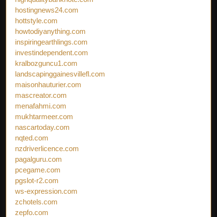
hostingnews24.com
hottstyle.com
howtodiyanything.com
inspiringearthlings.com
investindependent.com
kralbozguncu1.com
landscapinggainesvillefl.com
maisonhauturier.com
mascreator.com
menafahmi.com
mukhtarmeer.com
nascartoday.com
nqted.com
nzdriverlicence.com
pagalguru.com
pcegame.com
pgslot-r2.com
ws-expression.com
zchotels.com
zepfo.com