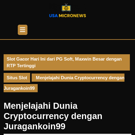
Skip
to
content
Skip
Open
to
Button
content
Slot Gacor Hari Ini dari PG Soft, Maxwin Besar dengan
RTP Tertinggi
Situs Slot
Menjelajahi Dunia Cryptocurrency dengan
Juragankoin99
Menjelajahi Dunia
Cryptocurrency dengan
Juragankoin99