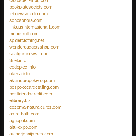
casusbelli-mod.com
bookplatesociety.com
lebnewsmedia.com
sonosonora.com
linkuusinternasional1.com
friendsroll.com
spiderclothing.net
wondergadgetsshop.com
seatgurunews.com
3net.info
codeplex.info
okena.info
akunidpropokerqq.com
bespokecardetailing.com
bestfriendscredit.com
elibrary.biz
eczema-naturalcures.com
astro-bath.com
aghapal.com
altu-expo.com
authorjennijames.com