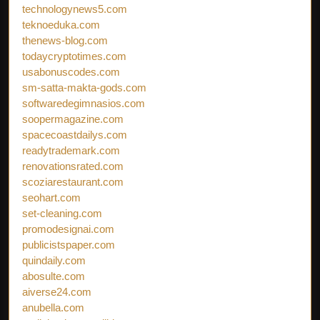
technologynews5.com
teknoeduka.com
thenews-blog.com
todaycryptotimes.com
usabonuscodes.com
sm-satta-makta-gods.com
softwaredegimnasios.com
soopermagazine.com
spacecoastdailys.com
readytrademark.com
renovationsrated.com
scoziarestaurant.com
seohart.com
set-cleaning.com
promodesignai.com
publicistspaper.com
quindaily.com
abosulte.com
aiverse24.com
anubella.com