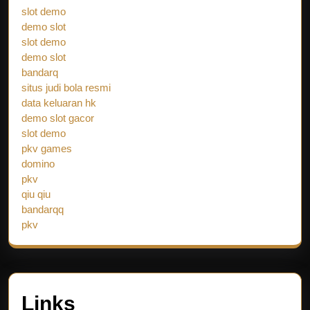
slot demo
demo slot
slot demo
demo slot
bandarq
situs judi bola resmi
data keluaran hk
demo slot gacor
slot demo
pkv games
domino
pkv
qiu qiu
bandarqq
pkv
Links