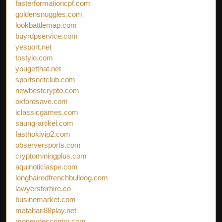
fasterformationcpf.com
goldensnuggles.com
lookbattlemap.com
buyrdpservice.com
yesport.net
tostylo.com
yougetthat.net
sportsnetclub.com
newbestcrypto.com
oxfordsave.com
iclassicgames.com
saung-artikel.com
fasthokivip2.com
observersports.com
cryptominingplus.com
aquinoticiaspe.com
longhairedfrenchbulldog.com
lawyersforhire.co
businemarket.com
matahari88play.net
moneydescriptor.com