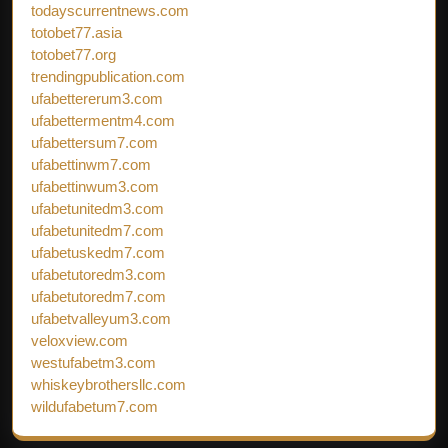
todayscurrentnews.com
totobet77.asia
totobet77.org
trendingpublication.com
ufabettererum3.com
ufabettermentm4.com
ufabettersum7.com
ufabettinwm7.com
ufabettinwum3.com
ufabetunitedm3.com
ufabetunitedm7.com
ufabetuskedm7.com
ufabetutoredm3.com
ufabetutoredm7.com
ufabetvalleyum3.com
veloxview.com
westufabetm3.com
whiskeybrothersllc.com
wildufabetum7.com