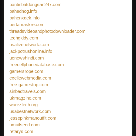
bantinbatdongsan247.com
bahednog.info
bahenxgek.info
pertamaskre.com
threadsvideoandphotodownloader.com
techgiddy.com
usalivenetwork.com
jackpotrushonline.info
ucnewshindi.com
freecellphonedatabase.com
gamersrope.com
exellewebmedia.com
free-gamestop.com
sinbadtravels.com
ukmagzine.com
wareztech.org
usabestnetwork.com
jessepinkmanoutfit.com
umailsend.com
retarys.com