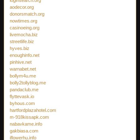
loginsearch.org
aodecor.org
donorsmatch.org
nowtimes.org
casinoeing.org
livemocha.biz
streetlife.biz
hyves.biz
enoughinfo.net
pinhive.net
warnabet.net
bollym4u.me
bolly2tollyblog.me
pandaclub.me
flyttevask.io
byhous.com
hartfordplazahotel.com
m-918kissapk.com
nabavkame.info
gakbiasa.com
iflowerhu.info